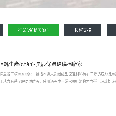
行業(yè)動態(tài)
技術支持
氈生產(chǎn)-昊辰保溫玻璃棉廠家
擇重視事項，最根本還人造纖維型保溫材料置在干燥透風地兒
工地方應得了解防淋防火，使用過程中平常w38鋁箔的方向，玻璃棉
，剪裁方...