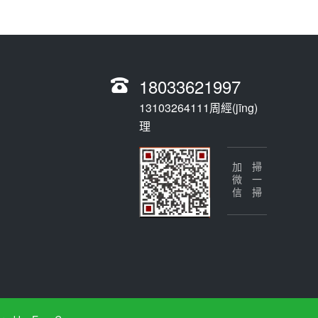
18033621997
13103264111周經(jīng)
理
加微信
掃一掃