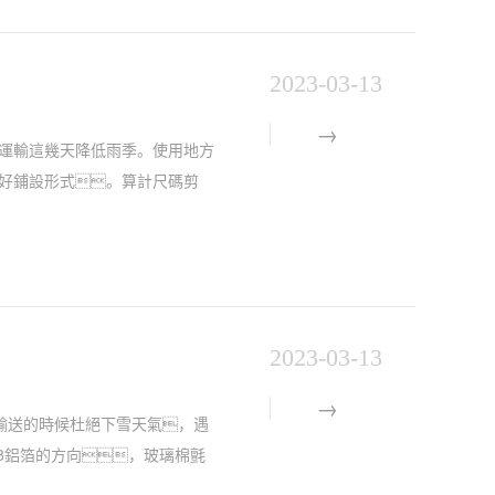
2023-03-13
運輸這幾天降低雨季。使用地方
好鋪設形式。算計尺碼剪
2023-03-13
輸送的時候杜絕下雪天氣，遇
38鋁箔的方向，玻璃棉氈