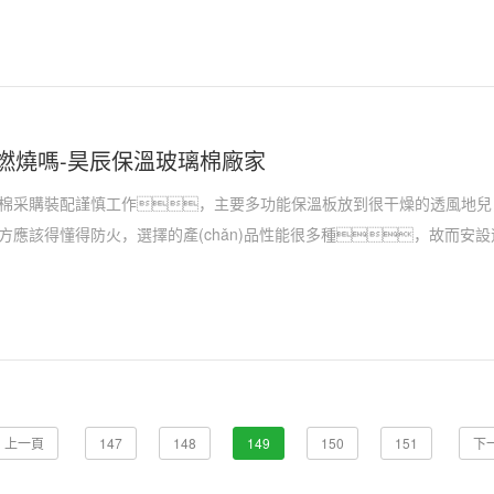
燃燒嗎-昊辰保溫玻璃棉廠家
棉采購裝配謹慎工作，主要多功能保溫板放到很干燥的透風地兒，運
方應該得懂得防火，選擇的產(chǎn)品性能很多種，故而安設這
溫玻璃棉保溫管廠家選用前在...
上一頁
147
148
149
150
151
下