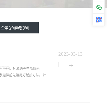
企業(yè)動態(tài)
2023-03-13
，托運過程中降低雨
廠家選擇前先設局好鋪設方法。計