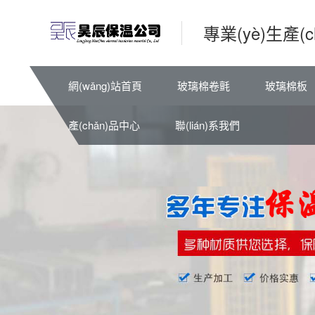
專業(yè)生產
網(wǎng)站首頁
玻璃棉卷氈
玻璃棉板
產(chǎn)品中心
聯(lián)系我們