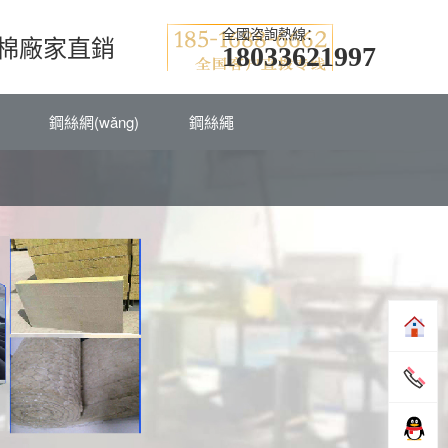
全國咨詢熱線：
璃棉廠家直銷
18033621997
鋼絲網(wǎng)
鋼絲繩