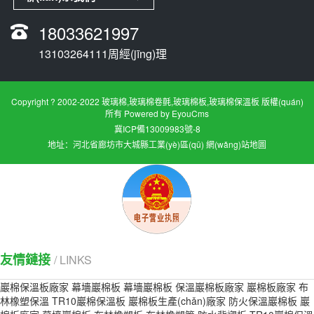
18033621997
13103264111周經(jīng)理
Copyright ? 2002-2022 玻璃棉,玻璃棉卷氈,玻璃棉板,玻璃棉保溫板 版權(quán)
所有
Powered by EyouCms
冀ICP備13009983號-8
地址：河北省廊坊市大城縣工業(yè)區(qū)
網(wǎng)站地圖
友情鏈接
/ LINKS
巖棉保溫板廠家
幕墻巖棉板
幕墻巖棉板
保溫巖棉板廠家
巖棉板廠家
布
林橡塑保溫
TR10巖棉保溫板
巖棉板生產(chǎn)廠家
防火保溫巖棉板
巖